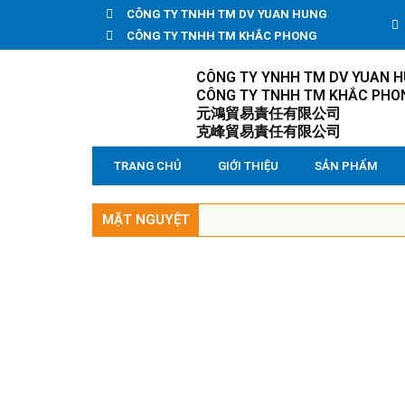
CÔNG TY TNHH TM DV YUAN HUNG
CÔNG TY TNHH TM KHẮC PHONG
CÔNG TY YNHH TM DV YUAN 
CÔNG TY TNHH TM KHẮC PHO
元鴻貿易責任有限公司
克峰貿易責任有限公司
TRANG CHỦ
GIỚI THIỆU
SẢN PHẨM
MẶT NGUYỆT