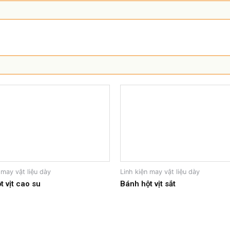
 may vật liệu dày
Linh kiện may vật liệu dày
t vịt cao su
Bánh hột vịt sắt