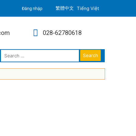
Tiếng Việt
Đăng nhập
.com
028-62780618