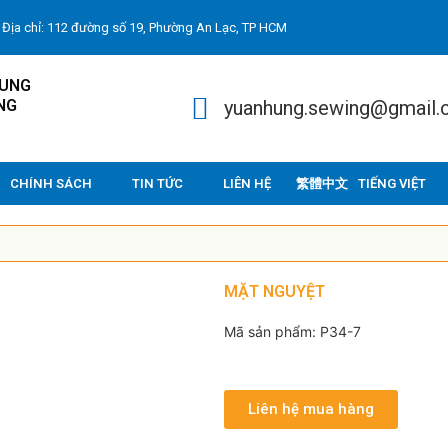
Địa chỉ: 112 đường số 19, Phường An Lạc, TP HCM
HUNG
NG
yuanhung.sewing@gmail
CHÍNH SÁCH
TIN TỨC
LIÊN HỆ
TIẾNG VIỆT
MẶT NGUYỆT
Mã sản phẩm: P34-7
Liên hệ mua hàng