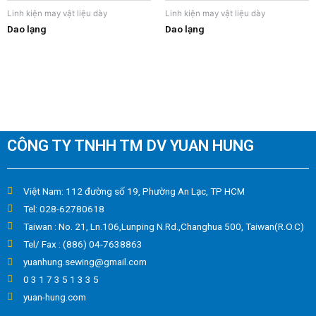
Linh kiện may vật liệu dày
Linh kiện may vật liệu dày
Dao lạng
Dao lạng
CÔNG TY TNHH TM DV YUAN HUNG
Việt Nam: 112 đường số 19, Phường An Lạc, TP HCM
Tel: 028-62780618
Taiwan : No. 21, Ln.106,Lunping N.Rd.,Changhua 500, Taiwan(R.O.C)
Tel/ Fax : (886) 04-7638863
yuanhung.sewing@gmail.com
0 3 1 7 3 5 1 3 3 5
yuan-hung.com