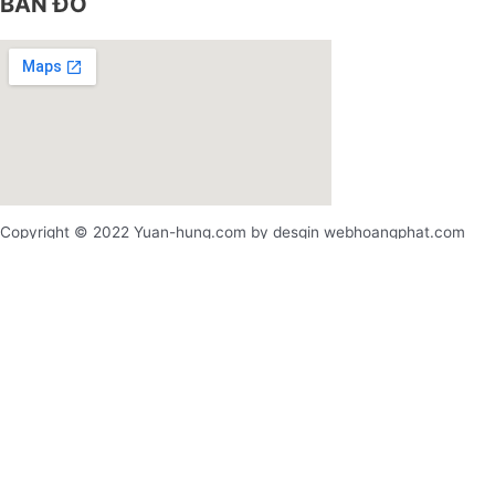
BẢN ĐỒ
Copyright © 2022 Yuan-hung.com by desgin webhoangphat.com
x
x
Login
Username or email address
*
Password
*
Remember me
Log in