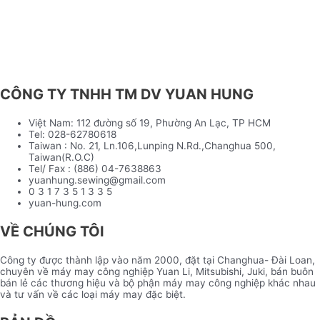
CÔNG TY TNHH TM DV YUAN HUNG
Việt Nam: 112 đường số 19, Phường An Lạc, TP HCM
Tel: 028-62780618
Taiwan : No. 21, Ln.106,Lunping N.Rd.,Changhua 500,
Taiwan(R.O.C)
Tel/ Fax : (886) 04-7638863
yuanhung.sewing@gmail.com
0 3 1 7 3 5 1 3 3 5
yuan-hung.com
VỀ CHÚNG TÔI
Công ty được thành lập vào năm 2000, đặt tại Changhua- Đài Loan,
chuyên về máy may công nghiệp Yuan Li, Mitsubishi, Juki, bán buôn
bán lẻ các thương hiệu và bộ phận máy may công nghiệp khác nhau
và tư vấn về các loại máy may đặc biệt.