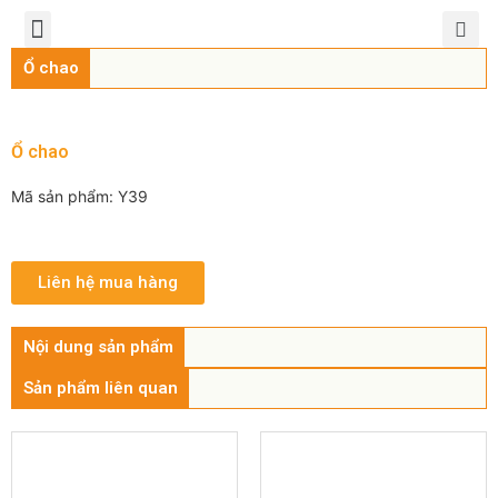
TRANG CHỦ
GIỚI THIỆU
SẢN PHẨM
CHÍNH SÁCH
TIN TỨC
LIÊN HỆ
Ổ chao
Ổ chao
Mã sản phẩm: Y39
Liên hệ mua hàng
Nội dung sản phẩm
Sản phẩm liên quan