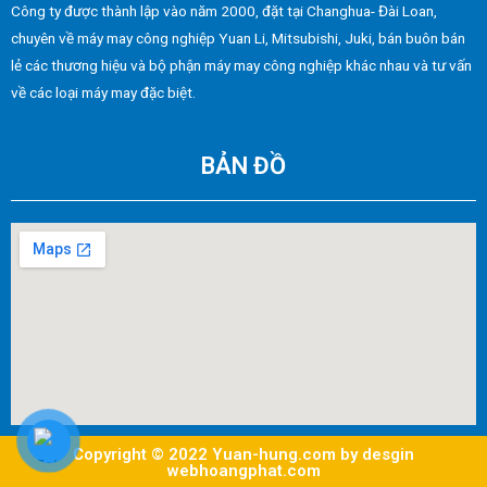
Công ty được thành lập vào năm 2000, đặt tại Changhua- Đài Loan,
chuyên về máy may công nghiệp Yuan Li, Mitsubishi, Juki, bán buôn bán
lẻ các thương hiệu và bộ phận máy may công nghiệp khác nhau và tư vấn
về các loại máy may đặc biệt.
BẢN ĐỒ
Copyright © 2022 Yuan-hung.com by desgin
webhoangphat.com