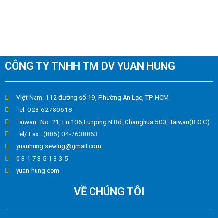
CÔNG TY TNHH TM DV YUAN HUNG
Việt Nam: 112 đường số 19, Phường An Lạc, TP HCM
Tel: 028-62780618
Taiwan : No. 21, Ln.106,Lunping N.Rd.,Changhua 500, Taiwan(R.O.C)
Tel/ Fax : (886) 04-7638863
yuanhung.sewing@gmail.com
0 3 1 7 3 5 1 3 3 5
yuan-hung.com
VỀ CHÚNG TÔI