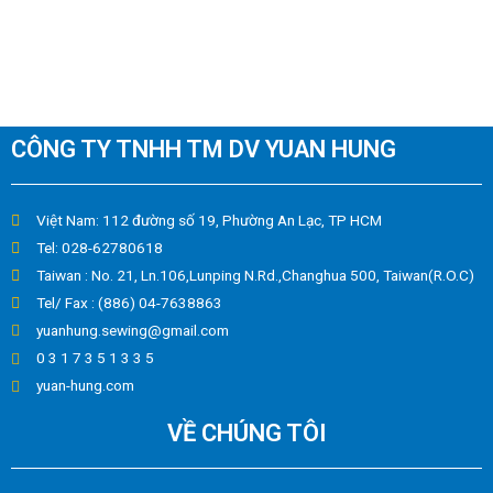
CÔNG TY TNHH TM DV YUAN HUNG
Việt Nam: 112 đường số 19, Phường An Lạc, TP HCM
Tel: 028-62780618
Taiwan : No. 21, Ln.106,Lunping N.Rd.,Changhua 500, Taiwan(R.O.C)
Tel/ Fax : (886) 04-7638863
yuanhung.sewing@gmail.com
0 3 1 7 3 5 1 3 3 5
yuan-hung.com
VỀ CHÚNG TÔI