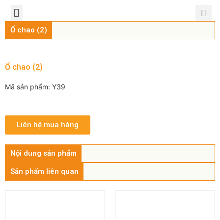
TRANG CHỦ
GIỚI THIỆU
SẢN PHẨM
CHÍNH SÁCH
TIN TỨC
LIÊN HỆ
Ổ chao (2)
Ổ chao (2)
Mã sản phẩm: Y39
Liên hệ mua hàng
Nội dung sản phẩm
Sản phẩm liên quan