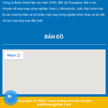
Công ty được thành lập vào năm 2000, đặt tại Changhua- Đài Loan,
chuyên về máy may công nghiệp Yuan Li, Mitsubishi, Juki, bán buôn bán
lẻ các thương hiệu và bộ phận máy may công nghiệp khác nhau và tư vấn
về các loại máy may đặc biệt.
BẢN ĐỒ
Copyright © 2022 Yuan-hung.com by desgin
webhoangphat.com